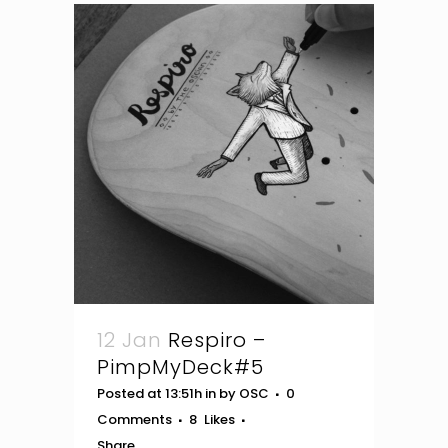
12 Jan
Respiro –
PimpMyDeck#5
Posted at 13:51h
in
by
OSC
0
Comments
8
Likes
Share