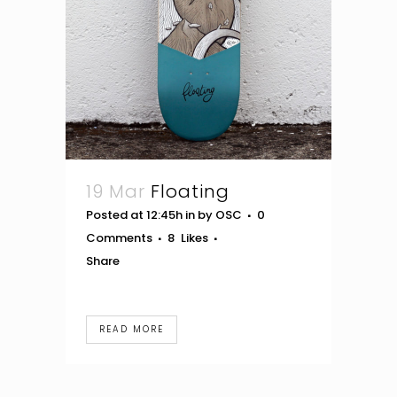
19 Mar
Floating
Posted at 12:45h
in
by
OSC
0
Comments
8
Likes
Share
READ MORE