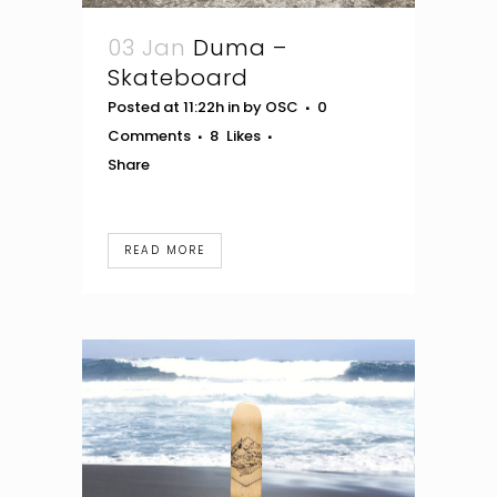
03 Jan
Duma –
Skateboard
Posted at 11:22h
in
by
OSC
0
Comments
8
Likes
Share
READ MORE