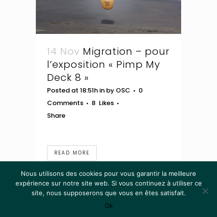
14 Nov
Migration – pour
l’exposition « Pimp My
Deck 8 »
Posted at 18:51h
in
by
OSC
0
Comments
8
Likes
Share
READ MORE
Nous utilisons des cookies pour vous garantir la meilleure
expérience sur notre site web. Si vous continuez à utiliser ce
site, nous supposerons que vous en êtes satisfait.
© 2012 - 2024 ·
The Oscian
· tous droits réservés
Ok
Mentions Légales
·
CGV