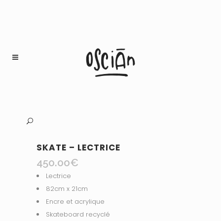
SKATE – LECTRICE
450.00
€
Lectrice
82cm x 21cm
Encre et acrylique
Skateboard recyclé