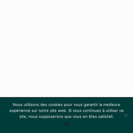
Nous utilisons des cookies pour vous garantir la meilleure
expérience sur notre site web. Si vous continuez à utiliser ce
site, nous supposerons que vous en êtes satisfait.
© 2012 - 2024 ·
The Oscian
· tous droits réservés
Ok
Mentions Légales
·
CGV